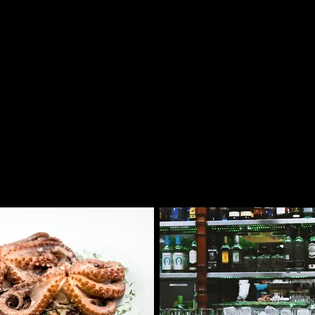
 el servicio y la calidad de 
los se entrelazan para ofrece
encia gastronómica de una 
tradicional.