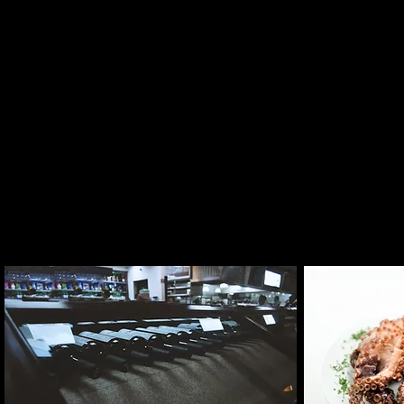
cocina,
platil
experi