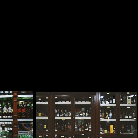
nuestros
rle una
cantina